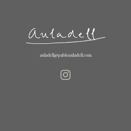
auladell@pabloauladell.com