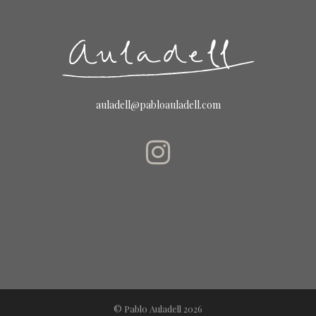
auladell@pabloauladell.com
© Pablo Auladell 2026